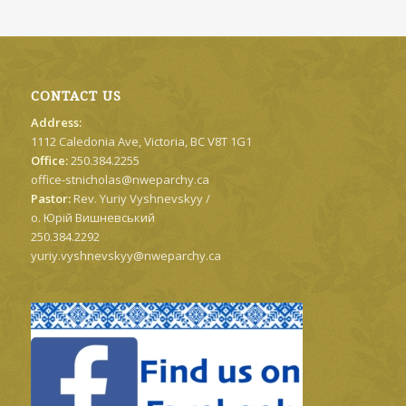
CONTACT US
Address:
1112 Caledonia Ave, Victoria, BC V8T 1G1
Office:
250.384.2255
office-stnicholas@nweparchy.ca
Pastor:
Rev. Yuriy Vyshnevskyy /
о. Юрій Вишневський
250.384.2292
yuriy.vyshnevskyy@nweparchy.ca