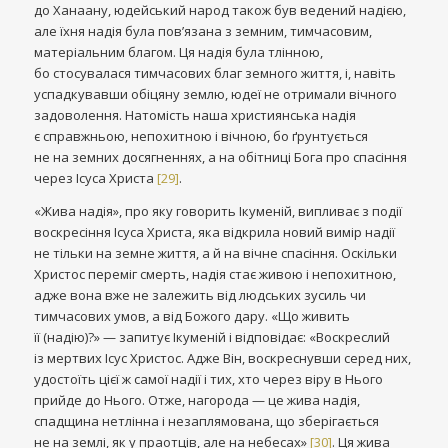
до Ханаану, юдейський народ також був ведений надією,
але їхня надія була пов’язана з земним, тимчасовим,
матеріальним благом. Ця надія була тлінною,
бо стосувалася тимчасових благ земного життя, і, навіть
успадкувавши обіцяну землю, юдеї не отримали вічного
задоволення. Натомість наша християнська надія
є справжньою, непохитною і вічною, бо ґрунтується
не на земних досягненнях, а на обітниці Бога про спасіння
через Ісуса Христа
[29]
.
«Жива надія», про яку говорить Ікуменій, випливає з події
воскресіння Ісуса Христа, яка відкрила новий вимір надії
не тільки на земне життя, а й на вічне спасіння. Оскільки
Христос переміг смерть, надія стає живою і непохитною,
адже вона вже не залежить від людських зусиль чи
тимчасових умов, а від Божого дару. «Що живить
її (надію)?» — запитує Ікуменій і відповідає: «Воскреслий
із мертвих Ісус Христос. Адже Він, воскреснувши серед них,
удостоїть цієї ж самої надії і тих, хто через віру в Нього
прийде до Нього. Отже, нагорода — це жива надія,
спадщина нетлінна і незаплямована, що зберігається
не на землі, як у праотців, але на небесах»
[30]
. Ця жива