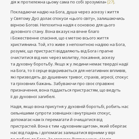
дія ж протилежна цьому сама по собі зрозуміла»
[27]
.
Покладаючи надію на Бога, душа через аскезу і життя
у Святому Дусі долає спокуси «цього світу», залишаючись
вірною Богові. Непохитна надія є основою для цього
духовного стану. Вона вказує на вічне благо
і Божественне спасіння, що є метою всього життя
християнина. Той, хто живе з непохитною надією на Бога,
розуміє, що пристрасті віддаляють від Бога і прагне
очиститися від них через молитву, покаяння, аскезу
та духовну боротьбу. Якщо ж у людини немає твердої надії
на Бога, то її серце відкривається для негативних впливів,
які призводять до душевних тривог, страхів, агресії, спокус
та гріховних бажань. Забуваючи про своє справжнє
призначення, вона піддається пристрастям, що ведуть
її до духовної загибелі.
Надія, якщо вона присутня у духовній боротьбі, робить нас
сильнішими супроти зовнішніх і внутрішніх спокус,
допомагає нам їх перемагати й очищатися від
пристрастей. Вона є тим «духовним щитом», який оберігає
нас від падінь і допомагає залишатися вірними у вірі