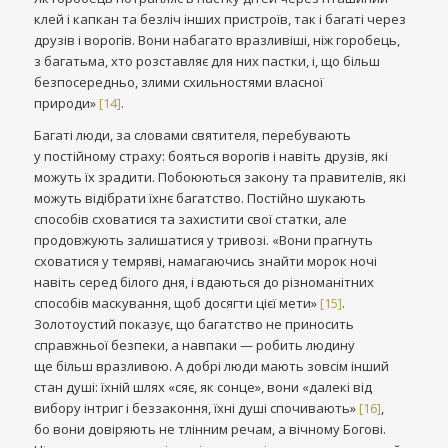
клей і капкан та безліч інших пристроїв, так і багаті через
друзів і ворогів. Вони набагато вразливіші, ніж горобець,
з багатьма, хто розставляє для них пастки, і, що більш
безпосередньо, злими схильностями власної
природи»
[14]
.
Багаті люди, за словами святителя, перебувають
у постійному страху: бояться ворогів і навіть друзів, які
можуть їх зрадити. Побоюються закону та правителів, які
можуть відібрати їхнє багатство. Постійно шукають
способів сховатися та захистити свої статки, але
продовжують залишатися у тривозі. «Вони прагнуть
сховатися у темряві, намагаючись знайти морок ночі
навіть серед білого дня, і вдаються до різноманітних
способів маскування, щоб досягти цієї мети»
[15]
.
Золотоустий показує, що багатство не приносить
справжньої безпеки, а навпаки — робить людину
ще більш вразливою. А добрі люди мають зовсім інший
стан душі: їхній шлях «сяє, як сонце», вони «далекі від
вибору інтриг і беззаконня, їхні душі спочивають»
[16]
,
бо вони довіряють не тлінним речам, а вічному Богові.