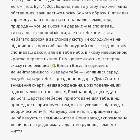
Богом (пор. Бут. 1, 26). Людина, навіть у скрутних життєвих
обставинах, залишається носієм Божого образу. Відтак він
спрямовує наш погляд на світ навколо: земля, зорі,
природа — усе це є Божими дарами: «Не спочиваєш
ти на ложі зі слонової кістки, але є в тебе земля, яка
набагато дорожча за слонову кістку, і є солодкий на ній
відпочинок, короткий, але безжурний сон. Не під золотим
спочиваєш дахом, але є в тебе небо, в якому невимовною
красою мерехтять зорі. Втім, це все людське, тепер же
скажу і про більше»
[8]
. Врешті Василій підводить
до найголовнішого: «Заради тебе — Бог явився серед
людей, заради тебе — роздавання дарів Духа Святого,
знищення смерті, надія воскресіння, Божі повеління, які
вдосконалюють твоє життя, Божі заповіді, що ведуть
до Бога, Царство Небесне, приготоване для тебе, вінці
праведності, призначені тим, хто не ухилявся від трудів
доброчесності»
[9]
. На думку святителя, справжня надія
не обмежується земним життям. Вона завжди спрямована
до вічності, і це допомагає долати труднощі земного
життя.