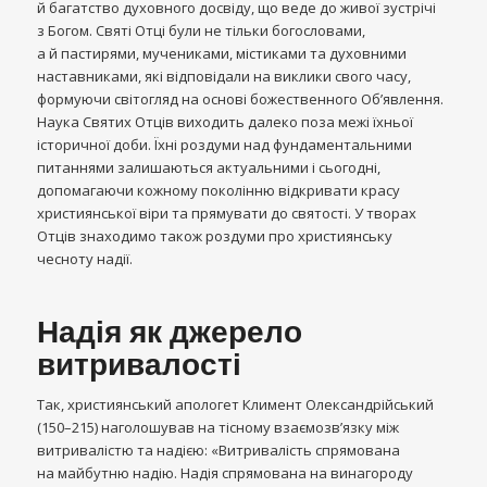
й багатство духовного досвіду, що веде до живої зустрічі
з Богом. Святі Отці були не тільки богословами,
а й пастирями, мучениками, містиками та духовними
наставниками, які відповідали на виклики свого часу,
формуючи світогляд на основі божественного Об’явлення.
Наука Святих Отців виходить далеко поза межі їхньої
історичної доби. Їхні роздуми над фундаментальними
питаннями залишаються актуальними і сьогодні,
допомагаючи кожному поколінню відкривати красу
християнської віри та прямувати до святості. У творах
Отців знаходимо також роздуми про християнську
чесноту надії.
Надія як джерело
витривалості
Так, християнський апологет Климент Олександрійський
(150–215) наголошував на тісному взаємозв’язку між
витривалістю та надією: «Витривалість спрямована
на майбутню надію. Надія спрямована на винагороду