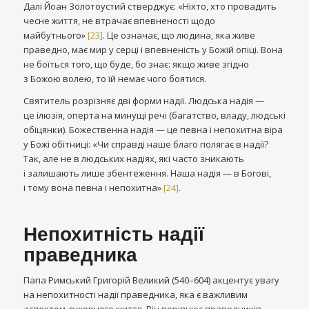
Далі Йоан Золотоустий стверджує: «Ніхто, хто провадить
чесне життя, не втрачає впевненості щодо
майбутнього»
[23]
. Це означає, що людина, яка живе
праведно, має мир у серці і впевненість у Божій опіці. Вона
не боїться того, що буде, бо знає: якщо живе згідно
з Божою волею, то їй немає чого боятися.
Святитель розрізняє дві форми надії. Людська надія —
це ілюзія, оперта на минущі речі (багатство, владу, людські
обіцянки). Божественна надія — це певна і непохитна віра
у Божі обітниці: «Чи справді наше благо полягає в надії?
Так, але не в людських надіях, які часто зникають
і залишають лише збентеження. Наша надія — в Богові,
і тому вона певна і непохитна»
[24]
.
Непохитність надії
праведника
Папа Римський Григорій Великий (540–604) акцентує увагу
на непохитності надії праведника, яка є важливим