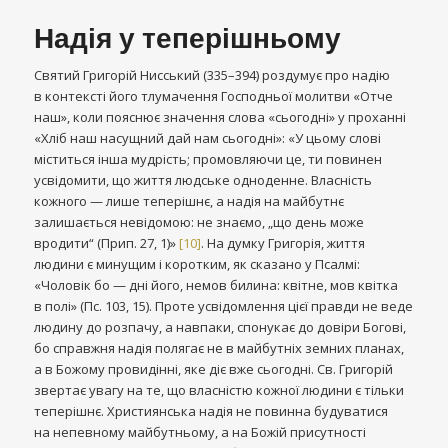
Надія у теперішньому
Святий Григорій Нисський (335–394) роздумує про надію
в контексті його тлумачення Господньої молитви «Отче
наш», коли пояснює значення слова «сьогодні» у проханні
«Хліб наш насущний дай нам сьогодні»: «У цьому слові
міститься інша мудрість; промовляючи це, ти повинен
усвідомити, що життя людське одноденне. Власність
кожного — лише теперішнє, а надія на майбутнє
залишається невідомою: не знаємо, „що день може
вродити“ (Прип. 27, 1)»
[10]
. На думку Григорія, життя
людини є минущим і коротким, як сказано у Псалмі:
«Чоловік бо — дні його, немов билина: квітне, мов квітка
в полі» (Пс. 103, 15). Проте усвідомлення цієї правди не веде
людину до розпачу, а навпаки, спонукає до довіри Богові,
бо справжня надія полягає не в майбутніх земних планах,
а в Божому провидінні, яке діє вже сьогодні. Св. Григорій
звертає увагу на те, що власністю кожної людини є тільки
теперішнє. Християнська надія не повинна будуватися
на непевному майбутньому, а на Божій присутності