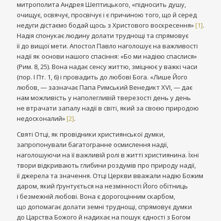
митрополита Андрея Шептицького, «підносить душу,
очищує, освячує, просвічує і є причиною того, що й серед
недуги дістаємо бодай щось з Христового воскресення»
[1]
.
Надія спонукає людину долати труднощі та спрямовує
її до вищої мети. Апостол Павло наголошує на важливості
надії як основи нашого спасіння: «Бо ми надією спаслися»
(Рим. 8, 25). Вона надає сенсу життю, зміцнює у важкі часи
(пор. І Пт. 1, 6) і провадить до любові Бога. «Лише Його
любов, — зазначає Папа Римський Венедикт XVI, — дає
нам можливість у наполегливій тверезості день у день
не втрачати запалу надії в світі, який за своєю природою
недосконалий»
[2]
.
Святі Отці, як провідники християнської думки,
запропонували багатогранне осмислення надії,
наголошуючи на її важливій ролі в житті християнина. Їхні
твори відкривають глибини роздумів про природу надії,
її джерела та значення. Отці Церкви вважали надію Божим
даром, який ґрунтується на незмінності Його обітниць
і безмежній любові. Вона є дорогоцінним скарбом,
що допомагає долати земні труднощі, спрямовує думки
до Царства Божого й надихає на пошук єдності з Богом