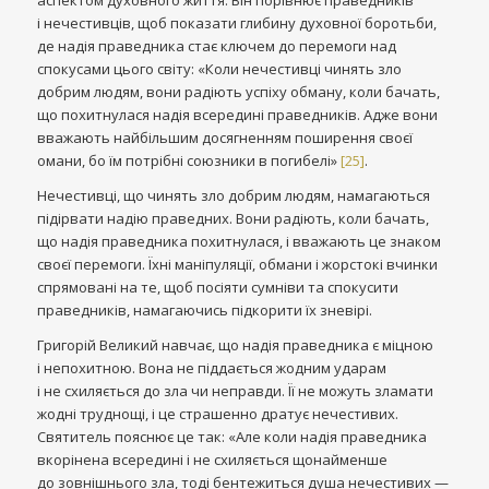
аспектом духовного життя. Він порівнює праведників
і нечестивців, щоб показати глибину духовної боротьби,
де надія праведника стає ключем до перемоги над
спокусами цього світу: «Коли нечестивці чинять зло
добрим людям, вони радіють успіху обману, коли бачать,
що похитнулася надія всередині праведників. Адже вони
вважають найбільшим досягненням поширення своєї
омани, бо їм потрібні союзники в погибелі»
[25]
.
Нечестивці, що чинять зло добрим людям, намагаються
підірвати надію праведних. Вони радіють, коли бачать,
що надія праведника похитнулася, і вважають це знаком
своєї перемоги. Їхні маніпуляції, обмани і жорстокі вчинки
спрямовані на те, щоб посіяти сумніви та спокусити
праведників, намагаючись підкорити їх зневірі.
Григорій Великий навчає, що надія праведника є міцною
і непохитною. Вона не піддається жодним ударам
і не схиляється до зла чи неправди. Її не можуть зламати
жодні труднощі, і це страшенно дратує нечестивих.
Святитель пояснює це так: «Але коли надія праведника
вкорінена всередині і не схиляється щонайменше
до зовнішнього зла, тоді бентежиться душа нечестивих —