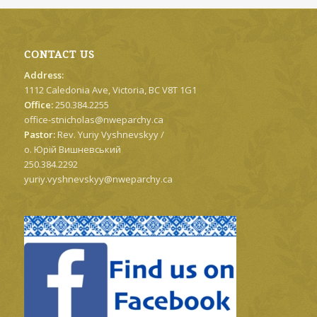
CONTACT US
Address:
1112 Caledonia Ave, Victoria, BC V8T 1G1
Office:
250.384.2255
office-stnicholas@nweparchy.ca
Pastor:
Rev. Yuriy Vyshnevskyy /
о. Юрій Вишневський
250.384.2292
yuriy.vyshnevskyy@nweparchy.ca