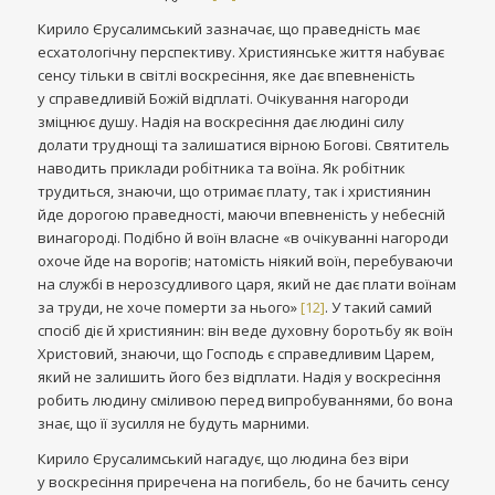
Кирило Єрусалимський зазначає, що праведність має
есхатологічну перспективу. Християнське життя набуває
сенсу тільки в світлі воскресіння, яке дає впевненість
у справедливій Божій відплаті. Очікування нагороди
зміцнює душу. Надія на воскресіння дає людині силу
долати труднощі та залишатися вірною Богові. Святитель
наводить приклади робітника та воїна. Як робітник
трудиться, знаючи, що отримає плату, так і християнин
йде дорогою праведності, маючи впевненість у небесній
винагороді. Подібно й воїн власне «в очікуванні нагороди
охоче йде на ворогів; натомість ніякий воїн, перебуваючи
на службі в нерозсудливого царя, який не дає плати воїнам
за труди, не хоче померти за нього»
[12]
. У такий самий
спосіб діє й християнин: він веде духовну боротьбу як воїн
Христовий, знаючи, що Господь є справедливим Царем,
який не залишить його без відплати. Надія у воскресіння
робить людину сміливою перед випробуваннями, бо вона
знає, що її зусилля не будуть марними.
Кирило Єрусалимський нагадує, що людина без віри
у воскресіння приречена на погибель, бо не бачить сенсу