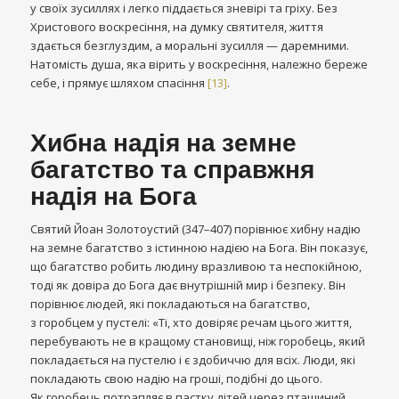
у своїх зусиллях і легко піддається зневірі та гріху. Без
Христового воскресіння, на думку святителя, життя
здається безглуздим, а моральні зусилля — даремними.
Натомість душа, яка вірить у воскресіння, належно береже
себе, і прямує шляхом спасіння
[13]
.
Хибна надія на земне
багатство та справжня
надія на Бога
Святий Йоан Золотоустий (347–407) порівнює хибну надію
на земне багатство з істинною надією на Бога. Він показує,
що багатство робить людину вразливою та неспокійною,
тоді як довіра до Бога дає внутрішній мир і безпеку. Він
порівнює людей, які покладаються на багатство,
з горобцем у пустелі: «Ті, хто довіряє речам цього життя,
перебувають не в кращому становищі, ніж горобець, який
покладається на пустелю і є здобиччю для всіх. Люди, які
покладають свою надію на гроші, подібні до цього.
Як горобець потрапляє в пастку дітей через пташиний