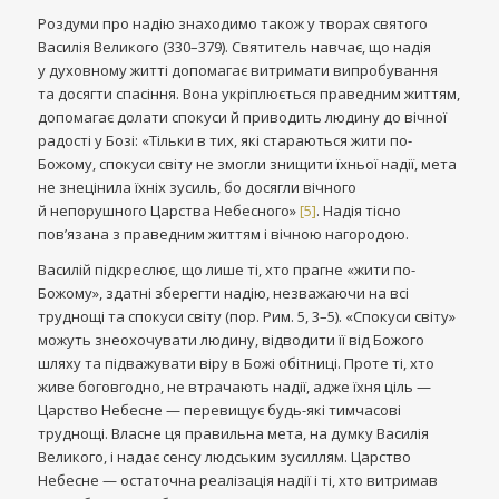
Роздуми про надію знаходимо також у творах святого
Василія Великого (330–379). Святитель навчає, що надія
у духовному житті допомагає витримати випробування
та досягти спасіння. Вона укріплюється праведним життям,
допомагає долати спокуси й приводить людину до вічної
радості у Бозі: «Тільки в тих, які стараються жити по-
Божому, спокуси світу не змогли знищити їхньої надії, мета
не знецінила їхніх зусиль, бо досягли вічного
й непорушного Царства Небесного»
[5]
. Надія тісно
пов’язана з праведним життям і вічною нагородою.
Василій підкреслює, що лише ті, хто прагне «жити по-
Божому», здатні зберегти надію, незважаючи на всі
труднощі та спокуси світу (пор. Рим. 5, 3–5). «Спокуси світу»
можуть знеохочувати людину, відводити її від Божого
шляху та підважувати віру в Божі обітниці. Проте ті, хто
живе боговгодно, не втрачають надії, адже їхня ціль —
Царство Небесне — перевищує будь-які тимчасові
труднощі. Власне ця правильна мета, на думку Василія
Великого, і надає сенсу людським зусиллям. Царство
Небесне — остаточна реалізація надії і ті, хто витримав