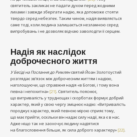
святитель закликає не падати духом перед жодними
лихами і завжди зберігати надію, яка допоможе стояти
твердо серед небезпек. Таким чином, надія виявляється
саме тоді, коли людина залишається незламною серед
випробувань і не дозволяє відчаю заволодіти її серцем.
Надія як наслідок
доброчесного життя
У Бесіді на Послання до Римлян
святий Йоан Золотоустий
розглядає зв’язок між доброчесним життям і надією,
наголошуючи, що справжня надія «в Богові, і тому вона
певна і непохитна»
[21]
. Святитель пояснює,
що витривалість у труднощах і скорботах формує добрий
характер, який у свою чергу зміцнює надію: «Витривалість
породжує характер, який певною мірою сприяє тому,
що має прийти, оскільки він надає силу надії, яка є в нас.
Адже ніщо так не заохочує людину надіятися
на благословення більше, як сила доброго характеру»
[22]
.