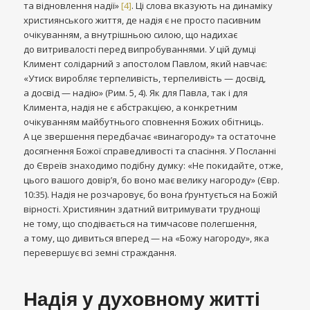
та відновлення надії»
[4]
. Ці слова вказують на динаміку
християнського життя, де надія є не просто пасивним
очікуванням, а внутрішньою силою, що надихає
до витривалості перед випробуваннями. У цій думці
Климент солідарний з апостолом Павлом, який навчає:
«Утиск виробляє терпеливість, терпеливість — досвід,
а досвід — надію» (Рим. 5, 4). Як для Павла, так і для
Климента, надія не є абстракцією, а конкретним
очікуванням майбутнього сповнення Божих обітниць.
А це звершення передбачає «винагороду» та остаточне
досягнення Божої справедливості та спасіння. У Посланні
до Євреїв знаходимо подібну думку: «Не покидайте, отже,
цього вашого довір’я, бо воно має велику нагороду» (Євр.
10:35). Надія не розчаровує, бо вона ґрунтується на Божій
вірності. Християнин здатний витримувати труднощі
не тому, що сподівається на тимчасове полегшення,
а тому, що дивиться вперед — на «Божу нагороду», яка
перевершує всі земні страждання.
Надія у духовному житті