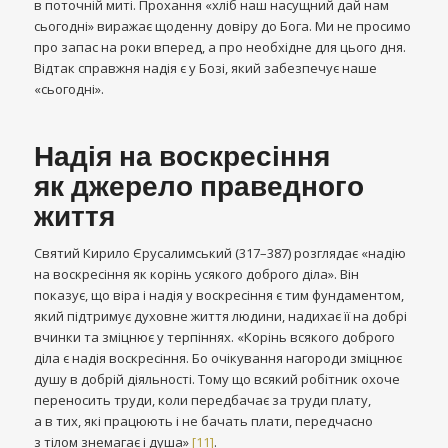
в поточній миті. Прохання «хліб наш насущний дай нам
сьогодні» виражає щоденну довіру до Бога. Ми не просимо
про запас на роки вперед, а про необхідне для цього дня.
Відтак справжня надія є у Бозі, який забезпечує наше
«сьогодні».
Надія на воскресіння
як джерело праведного
життя
Святий Кирило Єрусалимський (317–387) розглядає «надію
на воскресіння як корінь усякого доброго діла». Він
показує, що віра і надія у воскресіння є тим фундаментом,
який підтримує духовне життя людини, надихає її на добрі
вчинки та зміцнює у терпіннях. «Корінь всякого доброго
діла є надія воскресіння. Бо очікування нагороди зміцнює
душу в добрій діяльності. Тому що всякий робітник охоче
переносить труди, коли передбачає за труди плату,
а в тих, які працюють і не бачать плати, передчасно
з тілом знемагає і душа»
[11]
.