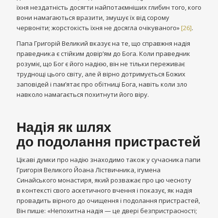
їхня нездатність досягти найпотаємніших глибин того, кого
вони намагаються вразити, змушує їх від сорому
червоніти; жорстокість їхня не досягла очікуваного»
[26]
.
Папа Григорій Великий вказує на те, що справжня надія
праведника є стійким довір’ям до Бога. Коли праведник
розуміє, що Бог є його надією, він не тільки переживає
труднощі цього світу, але й вірно дотримується Божих
заповідей і пам’ятає про обітниці Бога, навіть коли зло
навколо намагається похитнути його віру.
Надія як шлях
до подолання пристрастей
Цікаві думки про надію знаходимо також у сучасника папи
Григорія Великого Йоана Ліствичника, ігумена
Синайського монастиря, який розважає про цю чесноту
в контексті свого аскетичного вчення і показує, як надія
провадить вірного до очищення і подолання пристрастей,
Він пише: «Непохитна надія — це двері безпристрасності;