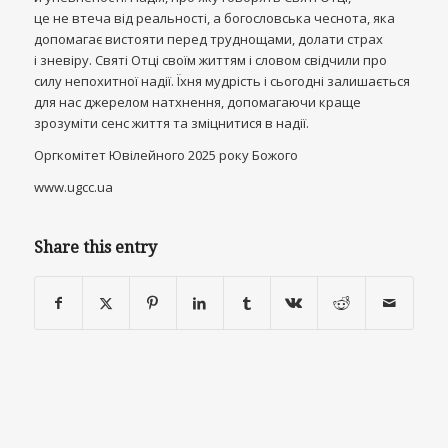
це не втеча від реальності, а богословська чеснота, яка
допомагає вистояти перед труднощами, долати страх
і зневіру. Святі Отці своїм життям і словом свідчили про
силу непохитної надії. Їхня мудрість і сьогодні залишається
для нас джерелом натхнення, допомагаючи краще
зрозуміти сенс життя та зміцнитися в надії.
Оргкомітет Ювілейного 2025 року Божого
www.ugcc.ua
Share this entry