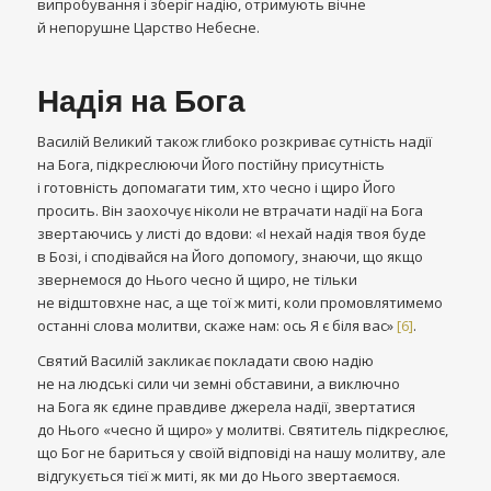
випробування і зберіг надію, отримують вічне
й непорушне Царство Небесне.
Надія на Бога
Василій Великий також глибоко розкриває сутність надії
на Бога, підкреслюючи Його постійну присутність
і готовність допомагати тим, хто чесно і щиро Його
просить. Він заохочує ніколи не втрачати надії на Бога
звертаючись у листі до вдови: «І нехай надія твоя буде
в Бозі, і сподівайся на Його допомогу, знаючи, що якщо
звернемося до Нього чесно й щиро, не тільки
не відштовхне нас, а ще тої ж миті, коли промовлятимемо
останні слова молитви, скаже нам: ось Я є біля вас»
[6]
.
Святий Василій закликає покладати свою надію
не на людські сили чи земні обставини, а виключно
на Бога як єдине правдиве джерела надії, звертатися
до Нього «чесно й щиро» у молитві. Святитель підкреслює,
що Бог не бариться у своїй відповіді на нашу молитву, але
відгукується тієї ж миті, як ми до Нього звертаємося.