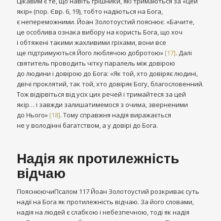
Цікавим є те, що навіть грішники, які тримаються за «цей
якір» (пор. Євр. 6, 19), тобто надіються на Бога,
є непереможними. Йоан Золотоустий пояснює: «Бачите,
це особлива ознака вибору на користь Бога, що хоч
і обтяжені такими жахливими гріхами, вони все
ще підтримуються Його люблячою добротою»
[17]
. Далі
святитель проводить чітку паралель між довірою
до людини і довірою до Бога: «Як той, хто довіряє людині,
двічі проклятий, так той, хто довіряє Богу, благословенний.
Тож відірвіться від усіх цих речей і тримайтеся за цей
якір… і завжди залишатимемося з очима, зверненими
до Нього»
[18]
. Тому справжня надія виражається
не у володінні багатством, а у довірі до Бога.
Надія як протилежність
відчаю
ПояснюючиПсалом 117 Йоан Золотоустий розкриває суть
надії на Бога як протилежність відчаю. За його словами,
надія на людей є слабкою і небезпечною, тоді як надія