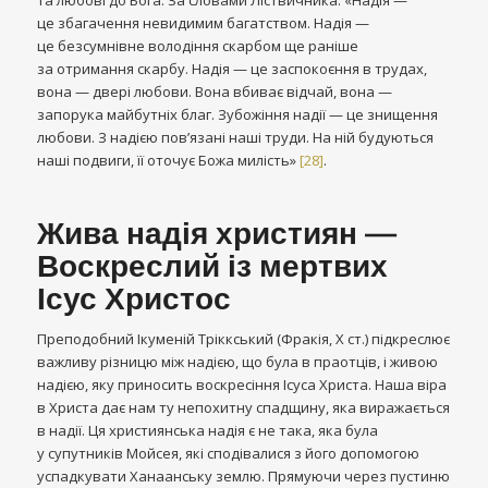
та любові до Бога. За словами Ліствичника: «Надія —
це збагачення невидимим багатством. Надія —
це безсумнівне володіння скарбом ще раніше
за отримання скарбу. Надія — це заспокоєння в трудах,
вона — двері любови. Вона вбиває відчай, вона —
запорука майбутніх благ. Зубожіння надії — це знищення
любови. З надією пов’язані наші труди. На ній будуються
наші подвиги, її оточує Божа милість»
[28]
.
Жива надія християн —
Воскреслий із мертвих
Ісус Христос
Преподобний Ікуменій Тріккський (Фракія, Х ст.) підкреслює
важливу різницю між надією, що була в праотців, і живою
надією, яку приносить воскресіння Ісуса Христа. Наша віра
в Христа дає нам ту непохитну спадщину, яка виражається
в надії. Ця християнська надія є не така, яка була
у супутників Мойсея, які сподівалися з його допомогою
успадкувати Ханаанську землю. Прямуючи через пустиню