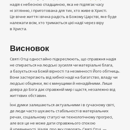
надія є небесною спадщиною, яка не підлягає часу
ні зітлінню, і приготована для тих, хто живе в Христі.
Це вічне життя і вічна радість в Божому Царстві, яке буде
належати всім, хто тримається цієї надії через віру
в Христа.
Висновок
Святі Отці одностайно підкреслюють, що справжня надія
не спирається на людські зусилля чи матеріальні блага,
а базується на Божій вірності та незмінності Його обітниць.
Вони застерігають від хибної надії на багатство, владу чи
людські обіцянки, які є минущими й ненадійними. Лише
довіра до Бога дає справжній мир і щастя, незалежно від
життєвих обставин.
Їхні думки залишаються актуальними і в сучасному світі,
де люди часто шукають стабільності в матеріальних
речах, соціальному статусі чи технологічному прогресі,
але все це не може дати справжнього спокою
й упевненості. Надія, про яку говорять Святі Отці, —