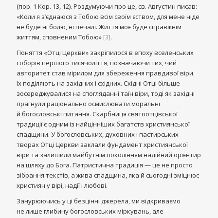
(пор. 1 Кор. 13, 12). Роздумуючи про це, св. Августин писав:
«Коли я зʼєднаюся з Тобою всім своїм єством, для мене ніде
не буде ні болю, ні печалі. Життя моє буде справжнім
життям, сповненим Тобою»
[3]
.
Поняття «Отці Церкви» закріпилося в епоху вселенських
соборів першого тисячоліття, позначаючи тих, чий
авторитет став мірилом для збереження правдивої віри.
Їх поділяють на західних і східних. Східні Отці більше
зосереджувалися на спогляданні таїн віри, тоді як західні
прагнули раціонально осмислювати моральні
й богословські питання. Скарбниця святоотцівської
традиції є одним із найцінніших багатств християнської
спадщини. У богословських, духовних і пастирських
творах Отці Церкви заклали фундамент християнської
віри та залишили майбутнім поколінням надійний орієнтир
на шляху до Бога. Патристична традиція — це не просто
зібрання текстів, а жива спадщина, яка й сьогодні зміцнює
християн у вірі, надії і любові.
Занурюючись у ці безцінні джерела, ми відкриваємо
не лише глибину богословських міркувань, але