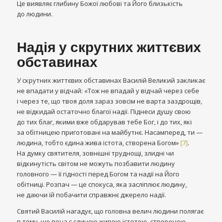
Це виявляє глибину Божої любові та Його близькість
до людини.
Надія у скрутних життєвих
обставинах
У скрутних життєвих обставинах Василій Великий закликає
не впадати у відчай: «Тож не впадай у відчай через себе
і через те, що твоя доля зараз зовсім не варта заздрощів,
не відкидай остаточно благої надії. Піднеси душу свою
до тих благ, якими вже обдарував тебе Бог, і до тих, які
за обітницею приготовані на майбутнє. Насамперед, ти —
людина, тобто єдина жива істота, створена Богом»
[7]
.
На думку святителя, зовнішні труднощі, злидні чи
відкинутість світом не можуть позбавити людину
головного — її гідності перед Богом та надії на Його
обітниці. Розпач — це спокуса, яка засліплює людину,
не даючи їй побачити справжнє джерело надії.
Святий Василій нагадує, що головна велич людини полягає
в тому, що вона є єдиною живою істотою, створеною