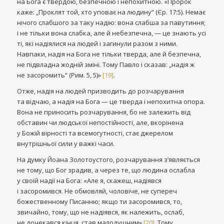
на Бога є твердою, безпечною і непохитною. «Пророк
каже: „Проклят той, хто уповає на людину“ (Єр. 17:5). Немає
нічого слабшого за таку надію: вона слабша за павутиння;
і не тільки вона слабка, але й небезпечна, — це знають усі
ті, які надіялися на людей і загинули разом з ними.
Навпаки, надія на Бога не тільки тверда, але й безпечна,
не підвладна жодній зміні. Тому Павло і сказав: „надія ж
не засоромить“ (Рим. 5, 5)»
[19]
.
Отже, надія на людей призводить до розчарування
та відчаю, а надія на Бога — це тверда і непохитна опора.
Вона не приносить розчарування, бо не залежить від
обставин чи людської непостійності, але, вкорінена
у Божій вірності та всемогутності, стає джерелом
внутрішньої сили у важкі часи.
На думку Йоана Золотоустого, розчарування з’являється
не тому, що Бог зрадив, а через те, що людина ослабла
у своїй надії на Бога: «Але я, скажеш, надіявся
і засоромився. Не обмовляй, чоловіче, не супереч
божественному Писанню; якщо ти засоромився, то,
звичайно, тому, що не надіявся, як належить, ослаб,
не дочекався кінця, став малодушним»
[20]
. Тому